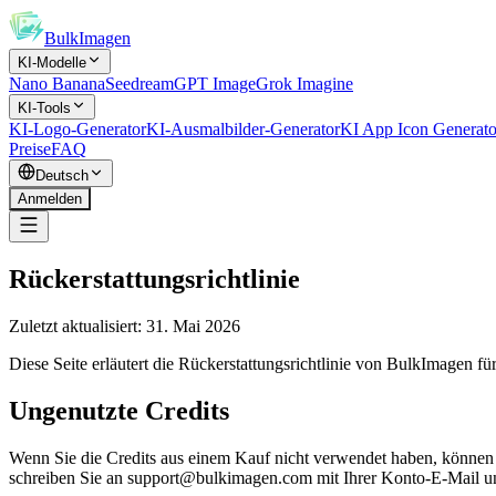
BulkImagen
KI-Modelle
Nano Banana
Seedream
GPT Image
Grok Imagine
KI-Tools
KI-Logo-Generator
KI-Ausmalbilder-Generator
KI App Icon Generato
Preise
FAQ
Deutsch
Anmelden
Rückerstattungsrichtlinie
Zuletzt aktualisiert: 31. Mai 2026
Diese Seite erläutert die Rückerstattungsrichtlinie von BulkImagen fü
Ungenutzte Credits
Wenn Sie die Credits aus einem Kauf nicht verwendet haben, können 
schreiben Sie an support@bulkimagen.com mit Ihrer Konto-E-Mail un