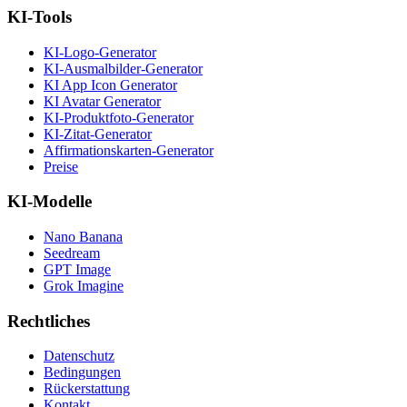
KI-Tools
KI-Logo-Generator
KI-Ausmalbilder-Generator
KI App Icon Generator
KI Avatar Generator
KI-Produktfoto-Generator
KI-Zitat-Generator
Affirmationskarten-Generator
Preise
KI-Modelle
Nano Banana
Seedream
GPT Image
Grok Imagine
Rechtliches
Datenschutz
Bedingungen
Rückerstattung
Kontakt