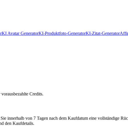
r
KI Avatar Generator
KI-Produktfoto-Generator
KI-Zitat-Generator
Affi
r vorausbezahlte Credits.
Sie innerhalb von 7 Tagen nach dem Kaufdatum eine vollständige Rück
d den Kaufdetails.