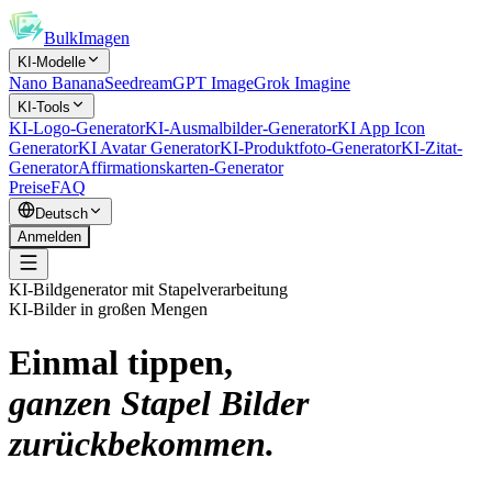
BulkImagen
KI-Modelle
Nano Banana
Seedream
GPT Image
Grok Imagine
KI-Tools
KI-Logo-Generator
KI-Ausmalbilder-Generator
KI App Icon
Generator
KI Avatar Generator
KI-Produktfoto-Generator
KI-Zitat-
Generator
Affirmationskarten-Generator
Preise
FAQ
Deutsch
Anmelden
KI-Bildgenerator mit Stapelverarbeitung
KI-Bilder in großen Mengen
Einmal tippen,
ganzen Stapel Bilder
zurückbekommen.