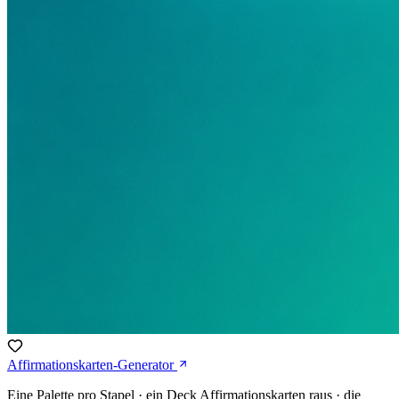
Affirmationskarten-Generator
Eine Palette pro Stapel · ein Deck Affirmationskarten raus · die