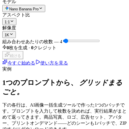
モデル
Nano Banana Pro
アスペクト比
1:1
解像度
1K
組み合わせあたりの枚数
—
4
0
枚を生成 ·
0
クレジット
続ける
今すぐ始める
使い方を見る
実例
1つのプロンプトから、
グリッドまる
ごと。
下の各行は、AI画像一括生成ツールで作った1つのバッチで
す。プロンプトを入力して枚数を決めれば、実行結果がまと
めて返ってきます。商品写真、ロゴ、広告セット、アバタ
ー、プリントオンデマンド——どのシーンも1バッチで、ZIP