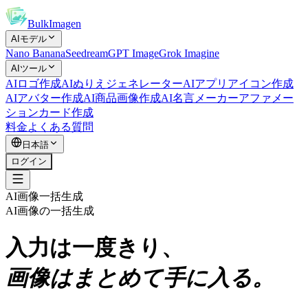
BulkImagen
AIモデル
Nano Banana
Seedream
GPT Image
Grok Imagine
AIツール
AIロゴ作成
AIぬりえジェネレーター
AIアプリアイコン作成
AIアバター作成
AI商品画像作成
AI名言メーカー
アファメー
ションカード作成
料金
よくある質問
日本語
ログイン
AI画像一括生成
AI画像の一括生成
入力は一度きり、
画像はまとめて手に入る。