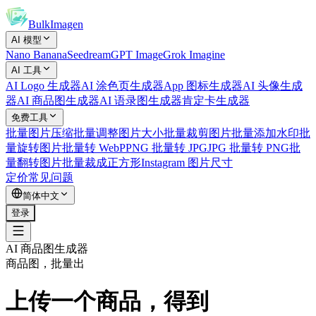
BulkImagen
AI 模型
Nano Banana
Seedream
GPT Image
Grok Imagine
AI 工具
AI Logo 生成器
AI 涂色页生成器
App 图标生成器
AI 头像生成
器
AI 商品图生成器
AI 语录图生成器
肯定卡生成器
免费工具
批量图片压缩
批量调整图片大小
批量裁剪图片
批量添加水印
批
量旋转图片
批量转 WebP
PNG 批量转 JPG
JPG 批量转 PNG
批
量翻转图片
批量裁成正方形
Instagram 图片尺寸
定价
常见问题
简体中文
登录
AI 商品图生成器
商品图，批量出
上传一个商品，得到