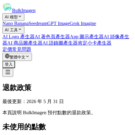
BulkImagen
AI 模型
Nano Banana
Seedream
GPT Image
Grok Imagine
AI 工具
AI Logo 產生器
AI 著色頁產生器
App 圖示產生器
AI 頭像產生
器
AI 商品圖產生器
AI 語錄圖產生器
肯定小卡產生器
定價
常見問題
繁體中文
登入
退款政策
最後更新：2026 年 5 月 31 日
本頁說明 BulkImagen 預付點數的退款政策。
未使用的點數