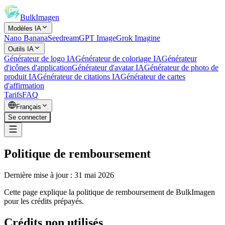
BulkImagen
Modèles IA
Nano Banana
Seedream
GPT Image
Grok Imagine
Outils IA
Générateur de logo IA
Générateur de coloriage IA
Générateur
d'icônes d'application
Générateur d'avatar IA
Générateur de photo de
produit IA
Générateur de citations IA
Générateur de cartes
d'affirmation
Tarifs
FAQ
Français
Se connecter
Politique de remboursement
Dernière mise à jour : 31 mai 2026
Cette page explique la politique de remboursement de BulkImagen
pour les crédits prépayés.
Crédits non utilisés